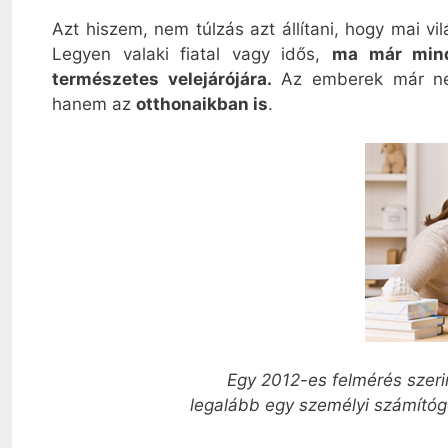
Azt hiszem, nem túlzás azt állítani, hogy mai v
Legyen valaki fiatal vagy idős,
ma már minde
természetes velejárójára.
Az emberek már nem
hanem az
otthonaikban is
.
Egy 2012-es felmérés szerin
legalább egy személyi számítógé