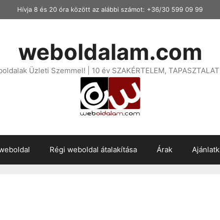
Hívja 8 és 20 óra között az alábbi számot: +36/30 599 09 99
weboldalam.com
boldalak Üzleti Szemmel! | 10 év SZAKÉRTELEM, TAPASZTALAT 
weboldal
Régi weboldal átalakítása
Árak
Ajánlat