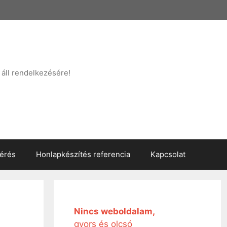
áll rendelkezésére!
kérés
Honlapkészítés referencia
Kapcsolat
Nincs weboldalam,
gyors és olcsó