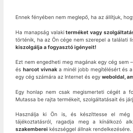
Ennek fényében nem meglepő, ha az állítjuk, hog
Ha manapság valaki
terméket vagy szolgáltatá
történik, ha az Ön cége nem szerepel a találati 
kiszolgálja a fogyasztó igényeit!
Ezt nem engedheti meg magának egy cég sem – 
és
harcot vívnak
a minél jobb megítélésért és a
egy cég számára az Internet és egy
weboldal, am
Egy honlap nem csak megismerteti cégét a f
Mutassa be rajta termékeit, szolgáltatásait és jár
Használja ki Ön is, és készíttesse el még
tájékoztatásról, ragadja meg a kínálkozó al
szakemberei
készséggel állnak rendelkezésére.