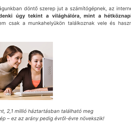
ilágunkban döntő szerep jut a számítógépnek, az intern
nki úgy tekint a világhálóra, mint a hétköznapi
 csak a munkahelyükön találkoznak vele és haszná
t, 2,1 millió háztartásban található meg
p – ez az arány pedig évről-évre növekszik!