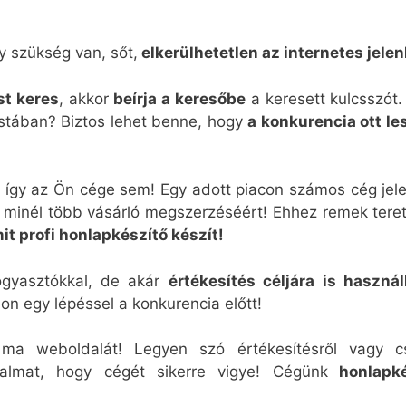
y szükség van, sőt,
elkerülhetetlen az internetes jelen
st keres
, akkor
beírja a keresőbe
a keresett kulcsszót.
listában? Biztos lehet benne, hogy
a konkurencia ott les
így az Ön cége sem! Egy adott piacon számos cég jel
 minél több vásárló megszerzéséért! Ehhez remek teret
it profi honlapkészítő készít!
ogyasztókkal, de akár
értékesítés céljára is használ
jon egy lépéssel a konkurencia előtt!
 ma weboldalát! Legyen szó értékesítésről vagy c
kalmat, hogy cégét sikerre vigye! Cégünk
honlapké