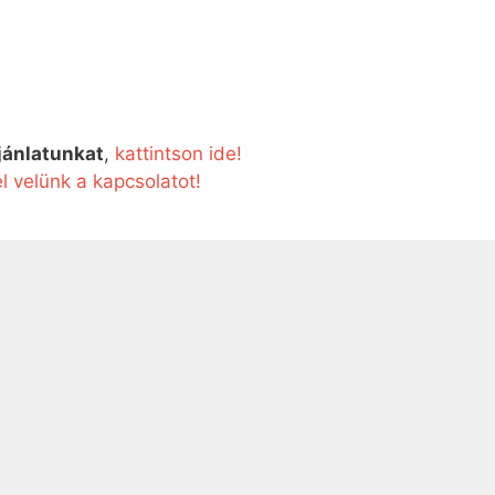
jánlatunkat
,
kattintson ide!
el velünk a kapcsolatot!