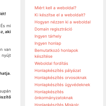
Miért kell a weboldal?
lét!
Ki készítse el a weboldalt?
Hogyan nézzen ki a weboldal
 És mi
Domain regisztráció
z, aki
Ingyen tárhely
Ingyen honlap
en van
Bemutatkozó honlapok
 nyújt
készítése
Weboldal fordítás
Honlapkészítés pályázat
hatja
.
Honlapkészítés orvosoknak
Honlapkészítés ügyvédeknek
supán
Honlapkészítés
szítő
önkormányzatoknak
Honlapkészítés Miskolc