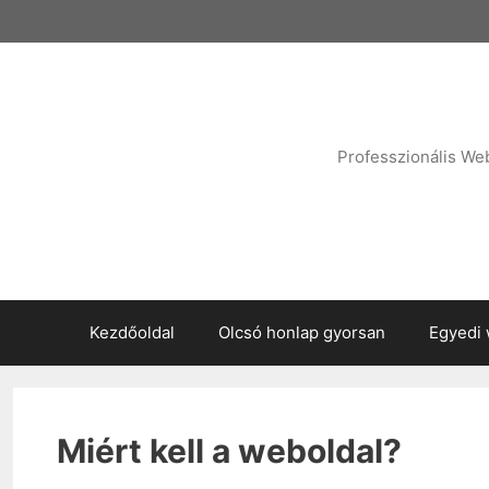
Kilépés
a
tartalomba
Professzionális We
Kezdőoldal
Olcsó honlap gyorsan
Egyedi 
Miért kell a weboldal?