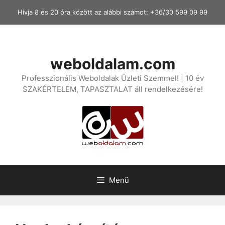
Kilépés
Hívja 8 és 20 óra között az alábbi számot: +36/30 599 09 99
a
tartalomba
weboldalam.com
Professzionális Weboldalak Üzleti Szemmel! | 10 év
SZAKÉRTELEM, TAPASZTALAT áll rendelkezésére!
Menü